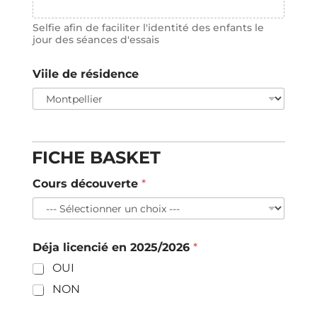
Selfie afin de faciliter l'identité des enfants le
jour des séances d'essais
Viile de résidence
d
e
p
FICHE BASKET
r
a
Cours découverte
*
t
i
q
u
Déja licencié en 2025/2026
*
e
P
OUI
o
s
NON
e
z