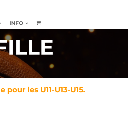
INFO
FILLE
e pour les U11-U13-U15.