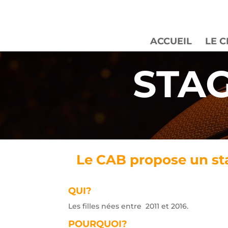
ACCUEIL
LE 
STAG
Le CAB propose un stag
QUI?
Les filles nées entre 2011 et 2016.
POURQUOI?