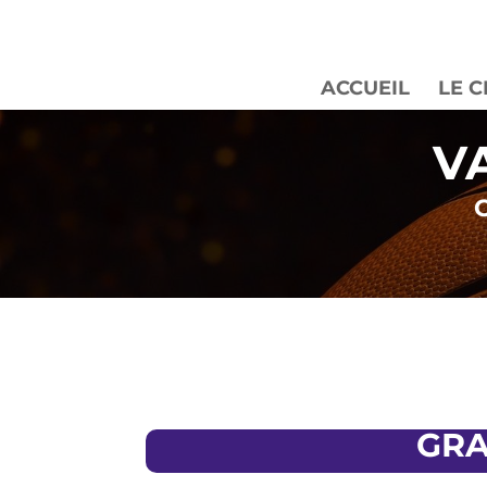
ACCUEIL
LE 
VA
GRA