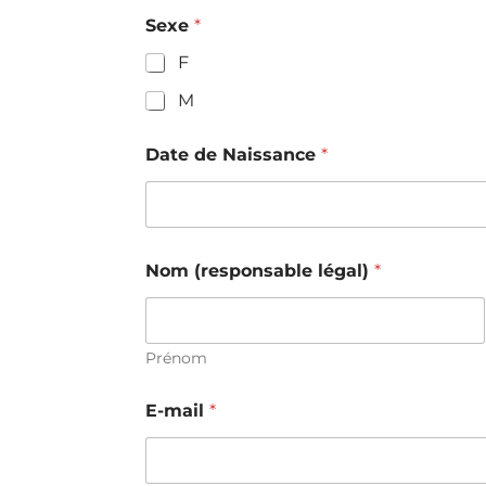
Sexe
*
F
M
Date de Naissance
*
Nom (responsable légal)
*
Prénom
E-mail
*