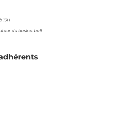
à 13H
utour du basket ball
 adhérents